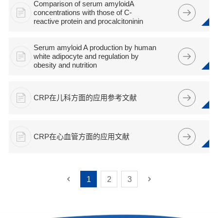
Comparison of serum amyloidA
concentrations with those of C-
reactive protein and procalcitoninin
Serum amyloid A production by human
white adipocyte and regulation by
obesity and nutrition
CRP在儿科方面的应用参考文献
CRP在心血管方面的应用文献
1
2
3