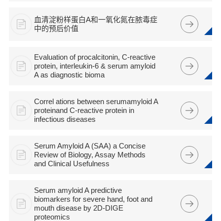
血清淀粉样蛋白A和一氧化氮在脓毒症
中的预后价值
Evaluation of procalcitonin, C-reactive
protein, interleukin-6 & serum amyloid
A as diagnostic bioma
Correl ations between serumamyloid A
proteinand C-reactive protein in
infectious diseases
Serum Amyloid A (SAA) a Concise
Review of Biology, Assay Methods
and Clinical Usefulness
Serum amyloid A predictive
biomarkers for severe hand, foot and
mouth disease by 2D-DIGE
proteomics